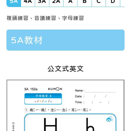
5A
4A
3A
2A
A
B
C
D
E
複誦練習、音讀練習、字母練習
5A教材
公文式英文