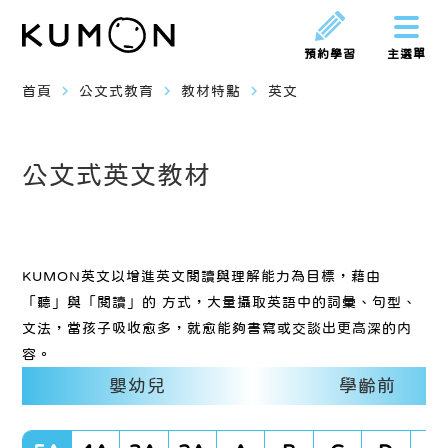
預約學習
主選單
navigate_next
navigate_next
navigate_next
首頁
公文式教育
教材特點
英文
公文式英文教材
KUMON英文以增進英文閱讀與理解能力為目標，藉由
「聽」與「閱讀」的 方式，大量攝取英語中的詞彙、句型、
文法，當孩子吸收愈多，就愈能夠書寫或交談出更高深的内
容。
嬰幼兒
學齡前