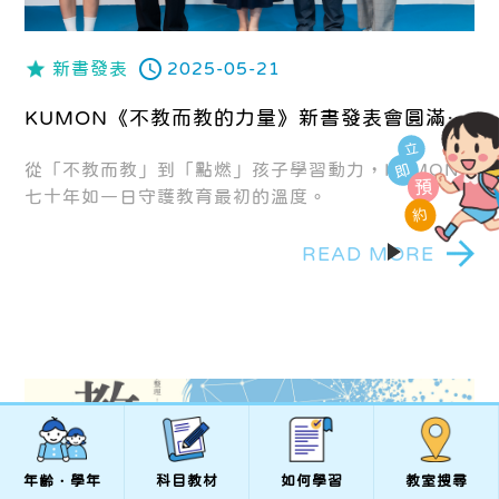
新書發表
2025-05-21
KUMON《不教而教的力量》新書發表會圓滿落
幕！
立
從「不教而教」到「點燃」孩子學習動力，KUMON
即
預
七十年如一日守護教育最初的溫度。
約
READ MORE
年齡．學年
科目教材
如何學習
教室搜尋