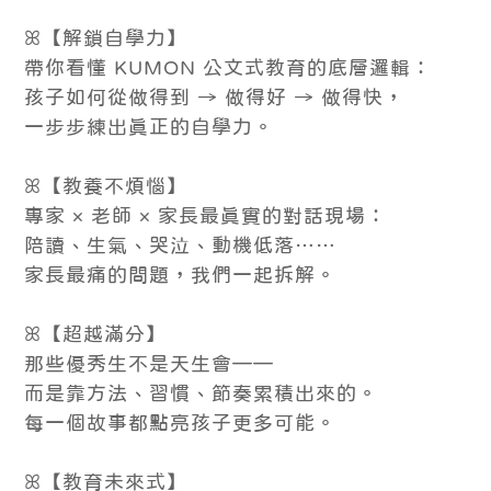
ꕤ【解鎖自學力】
帶你看懂 KUMON 公文式教育的底層邏輯：
孩子如何從做得到 → 做得好 → 做得快，
一步步練出真正的自學力。
ꕤ【教養不煩惱】
專家 × 老師 × 家長最真實的對話現場：
陪讀、生氣、哭泣、動機低落……
家長最痛的問題，我們一起拆解。
ꕤ【超越滿分】
那些優秀生不是天生會——
而是靠方法、習慣、節奏累積出來的。
每一個故事都點亮孩子更多可能。
ꕤ【教育未來式】