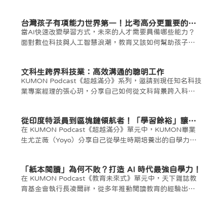
台灣孩子有項能力世界第一！比考高分更重要的是
什麼？
當AI快速改變學習方式，未來的人才需要具備哪些能力？
面對數位科技與人工智慧浪潮，教育又該如何幫助孩子做
好準備？
文科生跨界科技業：高效溝通的聰明工作
KUMON Podcast《超越滿分》系列，邀請到現任知名科技
業專案經理的張心玥，分享自己如何從文科背景跨入科技
業，靠著自學力與溝通力，一步步走出自己的職涯道路。
從印度特派員到區塊鏈領航者！「學習餘裕」讓她
勇於挑戰未知！
在 KUMON Podcast《超越滿分》單元中，KUMON畢業
生尤芷薇（Yoyo）分享自己從學生時期培養出的自學力，
如何成為她日後探索世界的重要力量。
「紙本閱讀」為何不敗？打造 AI 時代最強自學力！
在 KUMON Podcast《教育未來式》單元中，天下雜誌教
育基金會執行長凌爾祥，從多年推動閱讀教育的經驗出
發，分享閱讀如何一步步改變孩子看待世界的方式，並成
為孩子成長的重要力量。